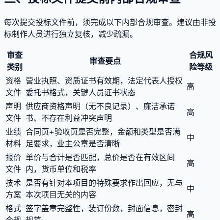
每次提交投标文件前，须完成以下内部合规审查。建议由非投
标制作人员进行独立复核，减少疏漏。
审查
合规风
审查要点
类别
险等级
资格
营业执照、资质证书有效期，法定代表人授权
高
文件
委托书格式，关键人员证书状态
声明
供应商资格声明（无不良记录）、廉洁承诺
高
文件
书、不存在利益冲突声明
业绩
合同页+验收页是否完整，金额和类型是否满
中
材料
足要求，业主公章是否清晰
报价
单价与合计是否匹配，总价是否在有效区间
高
文件
内，货币单位和税率
技术
是否有针对本项目的特殊要求作出回应，无与
中
方案
本次项目无关的内容
格式
签字盖章完整性，装订份数，封面信息，密封
高
合规
规范