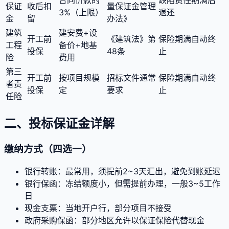
保证
收后扣
量保证金管理
3%（上限）
退还
金
留
办法》
建筑
建安费+设
开工前
《建筑法》第
保险期满自动终
工程
备价+地基
投保
48条
止
险
费用
第三
开工前
按项目规模
招标文件通常
保险期满自动终
者责
投保
定
要求
止
任险
二、投标保证金详解
缴纳方式（四选一）
银行转账
：
最常用，须提前2~3天汇出，避免到账延迟
银行保函
：
冻结额度小，但需提前办理，一般3~5工作
日
现金支票
：
当地开户行，部分项目不接受
政府采购保函
：
部分地区允许以保证保险代替现金