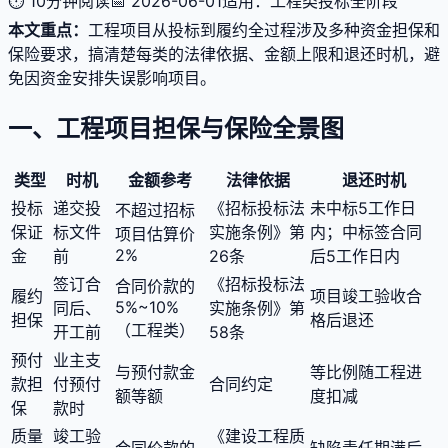
⏱ 10分钟阅读
📅 2026-06-01
适用：工程类投标全阶段
本文重点：
工程项目从投标到履约全过程涉及多种资金担保和
保险要求，搞清楚每类的法律依据、金额上限和退还时机，避
免因资金安排失误影响项目。
一、工程项目担保与保险全景图
类型
时机
金额参考
法律依据
退还时机
投标
递交投
《招标投标法
未中标5工作日
不超过招标
保证
标文件
实施条例》第
内；中标签合同
项目估算价
2%
金
前
26条
后5工作日内
签订合
《招标投标法
合同价款的
履约
项目竣工验收合
5%~10%
同后、
实施条例》第
担保
格后退还
（工程类）
开工前
58条
预付
业主支
与预付款金
等比例随工程进
款担
付预付
合同约定
额等额
度扣减
保
款时
质量
竣工验
《建设工程质
合同价款的
缺陷责任期满后