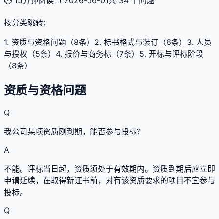
⏱ 15分钟阅读
📅 2026-06-01
共
34
个问题
按分类跳转：
1
.
资质与资格问题
（
8
条）
2
.
标书格式与装订
（
6
条）
3
.
人员
与授权
（
5
条）
4
.
报价与商务标
（
7
条）
5
.
开标与评标阶段
（
8
条）
资质与资格问题
Q
我公司某项资质刚到期，能否参与投标？
A
不能。评标当日起，资质须处于有效期内。资质到期后应立即
申请延续，在取得新证书前，对有该资质要求的项目不宜参与
投标。
Q